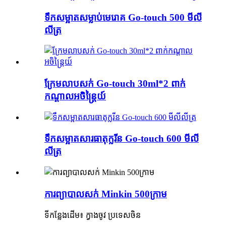
ទឹកសម្អាតសម្លាប់មេរោគ Go-touch 500 មីលី
លីត្រ
ក្រែមលាបសក់ Go-touch 30ml*2 ពាក់
កណ្តាលអចិន្ត្រៃយ៍
ទឹកសម្អាតសារធាតុក្លរីន Go-touch 600 មីលី
លីត្រ
ការព្យាបាលសក់ Minkin 500ក្រាម
ទីកន្លែងដើម៖ ក្វាងចូវ ប្រទេសចិន