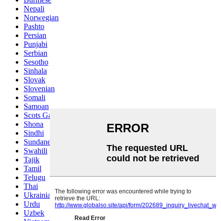
Nepali
Norwegian
Pashto
Persian
Punjabi
Serbian
Sesotho
Sinhala
Slovak
Slovenian
Somali
Samoan
Scots Gaelic
Shona
Sindhi
Sundanese
Swahili
Tajik
Tamil
Telugu
Thai
Ukrainian
Urdu
Uzbek