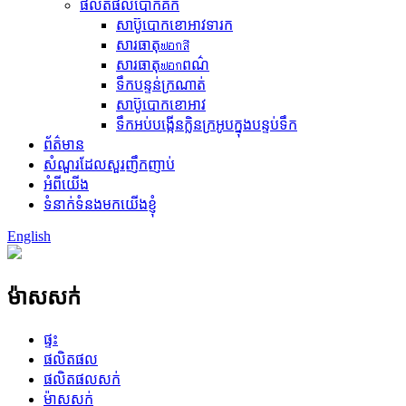
ផលិតផលបោកគក់
សាប៊ូបោកខោអាវទារក
សារធាតុ​ฟอกสี
សារធាតុ​ฟอก​ពណ៌
ទឹកបន្ទន់ក្រណាត់
សាប៊ូបោកខោអាវ
ទឹកអប់បង្កើនក្លិនក្រអូបក្នុងបន្ទប់ទឹក
ព័ត៌មាន
សំណួរដែលសួរញឹកញាប់
អំពីយើង
ទំនាក់ទំនងមកយើងខ្ញុំ
English
ម៉ាសសក់
ផ្ទះ
ផលិតផល
ផលិតផលសក់
ម៉ាសសក់