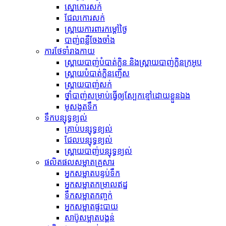
ស្នោកោរសក់
ជែលកោរសក់
ស្ព្រាយការពារកម្តៅថ្ងៃ
បាញ់​ពន្លឺ​ចែងចាំង
ការថែទាំរាងកាយ
ស្ព្រាយបាញ់បំបាត់ក្លិន និងស្ព្រាយបាញ់ក្លិនក្រអូប
ស្ព្រាយបំបាត់ក្លិនញើស
ស្ព្រាយបាញ់សក់
ថ្នាំបាញ់​សម្រាប់​ធ្វើ​ឲ្យ​ស្បែក​ខ្មៅ​ដោយ​ខ្លួន​ឯង
មូសងូតទឹក
ទឹក​បន្សុទ្ធ​ខ្យល់
គ្រាប់​បន្សុទ្ធ​ខ្យល់
ជែល​បន្សុទ្ធ​ខ្យល់
ស្ព្រាយបាញ់បន្សុទ្ធខ្យល់
ផលិតផលសម្អាតគ្រួសារ
អ្នកសម្អាតបន្ទប់ទឹក
អ្នកសម្អាតកម្រាលឥដ្ឋ
ទឹកសម្អាតកញ្ចក់
អ្នកសម្អាតផ្ទះបាយ
សាប៊ូសម្អាតបង្គន់