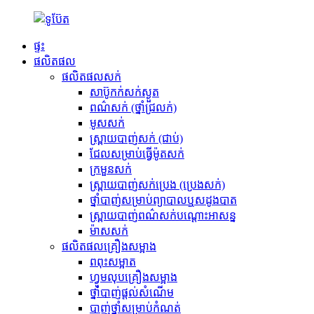
ផ្ទះ
ផលិតផល
ផលិតផលសក់
សាប៊ូកក់សក់ស្ងួត
ពណ៌សក់ (ថ្នាំជ្រលក់)
មូសសក់
ស្ព្រាយបាញ់សក់ (ជាប់)
ជែលសម្រាប់ធ្វើម៉ូតសក់
ក្រមួនសក់
ស្ព្រាយបាញ់សក់ប្រេង (ប្រេងសក់)
ថ្នាំបាញ់សម្រាប់ព្យាបាលឬសដូងបាត
ស្ព្រាយបាញ់ពណ៌សក់បណ្ដោះអាសន្ន
ម៉ាសសក់
ផលិតផល​គ្រឿងសម្អាង
ពពុះសម្អាត
ហ្វូមលុបគ្រឿងសម្អាង
ថ្នាំបាញ់ផ្តល់សំណើម
បាញ់ថ្នាំសម្រាប់កំណត់