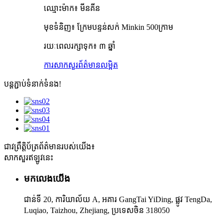
ឈ្មោះម៉ាក៖ មីនគីន
មុខទំនិញ៖ ក្រែមបន្ទន់សក់ Minkin 500ក្រាម
រយៈពេលរក្សាទុក៖ ៣ ឆ្នាំ
ការសាកសួរ
ព័ត៌មានលម្អិត
បន្តភ្ជាប់ទំនាក់ទំនង!
ជាវព្រឹត្តិប័ត្រព័ត៌មានរបស់យើង៖
សាកសួរឥឡូវនេះ
មកលេងយើង
ជាន់ទី 20, ការិយាល័យ A, អគារ GangTai YiDing, ផ្លូវ TengDa,
Luqiao, Taizhou, Zhejiang, ប្រទេសចិន 318050