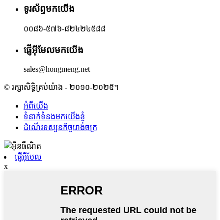
ទូរស័ព្ទមកយើង
០០៨៦-៥៧៦-៨២៤២៤៥៨៨
ផ្ញើអ៊ីមែលមកយើង
sales@hongmeng.net
© រក្សាសិទ្ធិគ្រប់យ៉ាង - ២០១០-២០២៥។
អំពីយើង
ទំនាក់ទំនងមកយើងខ្ញុំ
ដំណើរទស្សនកិច្ចរោងចក្រ
ផ្ញើអ៊ីមែល
x