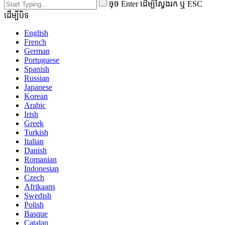
ចុច Enter ដើម្បីស្វែងរក ឬ ESC
ដើម្បីបិទ
English
French
German
Portuguese
Spanish
Russian
Japanese
Korean
Arabic
Irish
Greek
Turkish
Italian
Danish
Romanian
Indonesian
Czech
Afrikaans
Swedish
Polish
Basque
Catalan