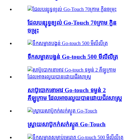
ជែល​បន្សុទ្ធ​ខ្យល់ Go-Touch 70ក្រាម ក្លិន​
ចម្រុះ
ទឹកសម្អាតបង្គន់ Go-touch 500 មីលីលីត្រ
សាប៊ូបោកខោអាវ Go-touch ទម្ងន់ 2
គីឡូក្រាម ដែលអាចរលួយបានដោយជីវសាស្រ្ត
ស្ព្រាយសាប៊ូកក់សក់ស្ងួត Go-Touch