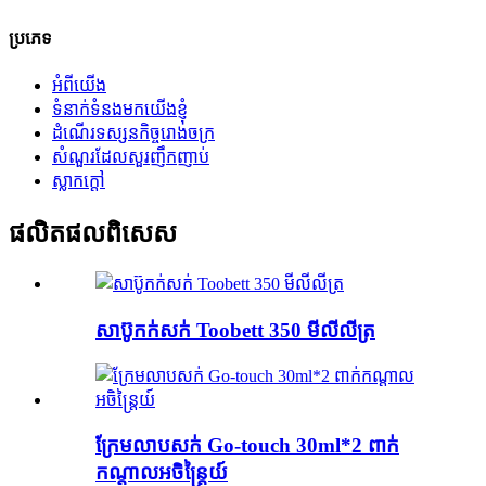
ប្រភេទ
អំពីយើង
ទំនាក់ទំនងមកយើងខ្ញុំ
ដំណើរទស្សនកិច្ចរោងចក្រ
សំណួរដែលសួរញឹកញាប់
ស្លាក​ក្តៅ
ផលិតផល​ពិសេស
សាប៊ូកក់សក់ Toobett 350 មីលីលីត្រ
ក្រែមលាបសក់ Go-touch 30ml*2 ពាក់
កណ្តាលអចិន្ត្រៃយ៍